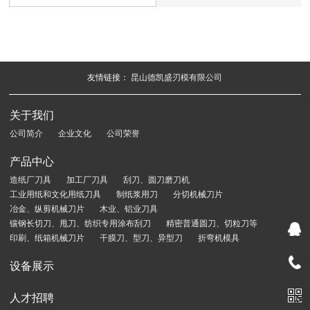
友情链接：
昆山德凯盛刃模有限公司
关于我们
公司简介
企业文化
公司荣誉
产品中心
造纸厂刀具
加工厂刀具
刮刀、圆刀磨刀机
工业用纸和文化用纸刀具
制纸浆用刀
分切机械刀片
冶金、纵剪机械刀片
木业、铝业刀具
镶钢长切刀、甩刀、纺织专用涂布刮刀
精密普通圆刀、切粒刀等
印刷、纸箱机械刀片
干膜刀、型刀、异型刀
折弯机模具
设备展示
人才招聘