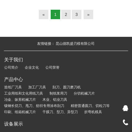
«
1
2
3
»
友情链接：
昆山德凯盛刃模有限公司
关于我们
公司简介
企业文化
公司荣誉
产品中心
造纸厂刀具
加工厂刀具
刮刀、圆刀磨刀机
工业用纸和文化用纸刀具
制纸浆用刀
分切机械刀片
冶金、纵剪机械刀片
木业、铝业刀具
镶钢长切刀、甩刀、纺织专用涂布刮刀
精密普通圆刀、切粒刀等
印刷、纸箱机械刀片
干膜刀、型刀、异型刀
折弯机模具
设备展示