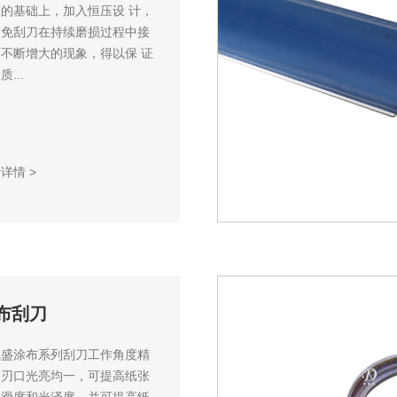
的基础上，加入恒压设 计，
避免刮刀在持续磨损过程中接
不断增大的现象，得以保 证
...
看详情
>
布刮刀
凯盛涂布系列刮刀工作角度精
，刃口光亮均一，可提高纸张