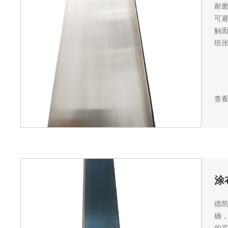
耐磨
可
触面
纸张质
查
涂
德
确