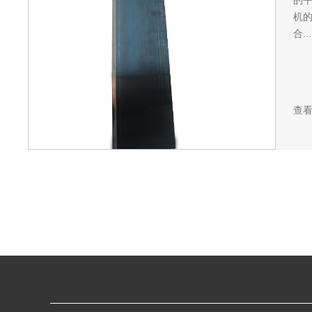
的
机的
合...
查