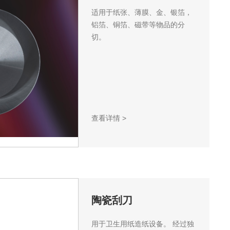
适用于纸张、薄膜、金、银箔，
铝箔、铜箔、磁带等物品的分
切。
查看详情
>
陶瓷刮刀
用于卫生用纸造纸设备。 经过独