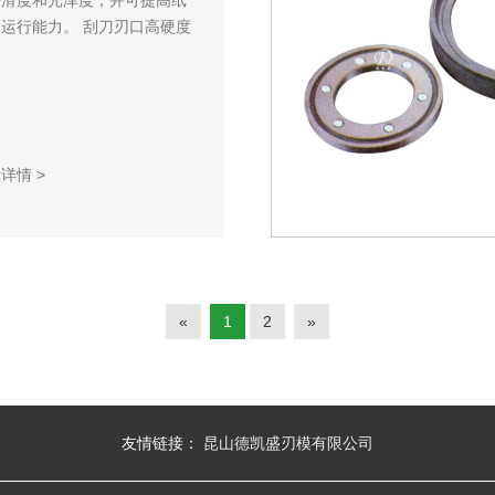
平滑度和光泽度，并可提高纸
运行能力。 刮刀刃口高硬度
看详情
>
«
1
2
»
友情链接：
昆山德凯盛刃模有限公司