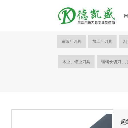
造纸厂刀具
加工厂刀具
刮
木业、铝业刀具
镶钢长切刀、
起