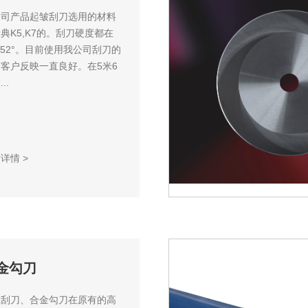
公司产品起皱刮刀选用的材料
典K5,K7的。刮刀硬度都在
°-52°。目前使用我公司刮刀的
客户反映一直良好。在5米6
..
看详情
>
金勾刀
瓷刮刀、合金勾刀在原有的高