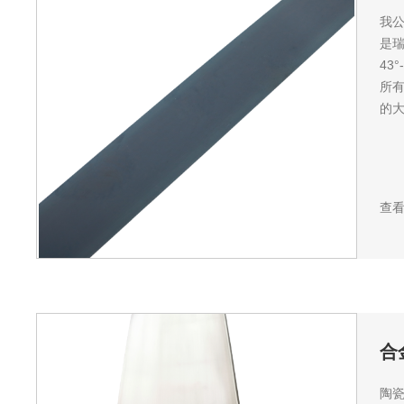
我
是瑞
43
所有
的大.
查
合
陶